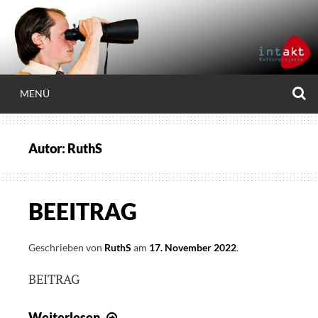
Weiter
zum
Inhalt
S
MENÜ
INTAKT
Autor:
RuthS
BEEITRAG
Geschrieben von
RuthS
am
17. November 2022
.
BEITRAG
BEEITRAG
Weiterlesen