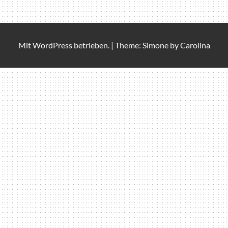
Mit
WordPress
betrieben.
|
Theme: Simone by
Carolina